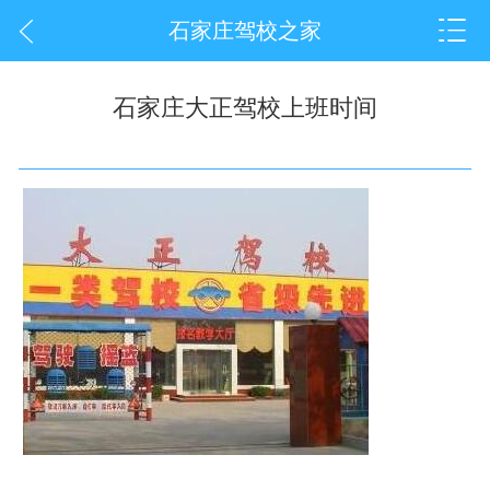
石家庄驾校之家
石家庄大正驾校上班时间