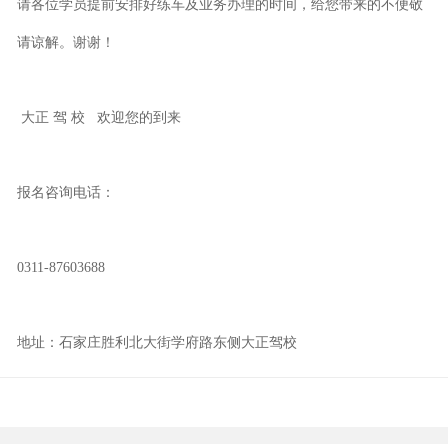
请各位学员提前安排好练车及业务办理的时间，给您带来的不便敬
请谅解。谢谢！
大正 驾 校 欢迎您的到来
报名咨询电话：
0311-87603688
地址：石家庄胜利北大街学府路东侧大正驾校