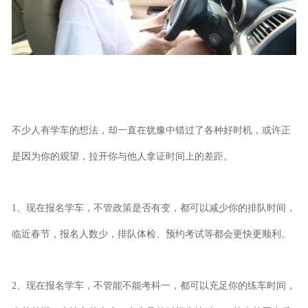
不少人有学车的想法，却一直在犹豫中错过了各种好时机，或许正
是因为你的观望，拉开你与他人拿证时间上的差距。
1、现在报名学车，不管政策是否有变，都可以减少你的排队时间，
临近春节，报名人数少，排队体检、预约考试等都会更快更顺利。
2、现在报名学车，不管能不能考科一，都可以充足你的练车时间，