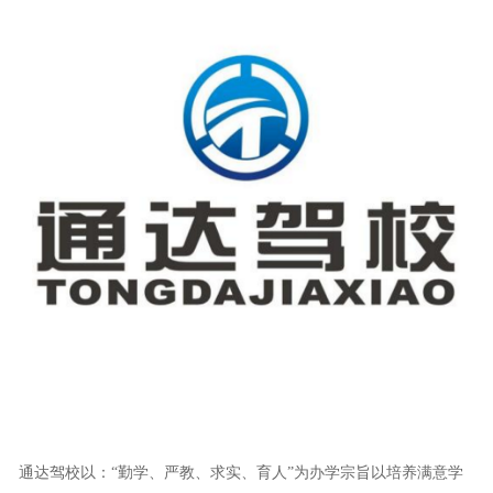
通达驾校以：“勤学、严教、求实、育人”为办学宗旨以培养满意学