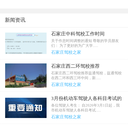
新闻资讯
石家庄中科驾校工作时间
关于作息时间调整的通知 尊敬的学员朋友
们： 为了更好的为广大学......
石家庄驾校之家
石家庄西二环驾校推荐
石家庄西二环驾校推荐益通驾校，益通驾校
在西二环和西三环中间，新......
石家庄驾校之家
3月份机动车驾驶人各科目考试的
公告
各位驾驶人考生： 自2026年3月1日起，我
市机动车驾驶人各科目考试......
石家庄驾校之家